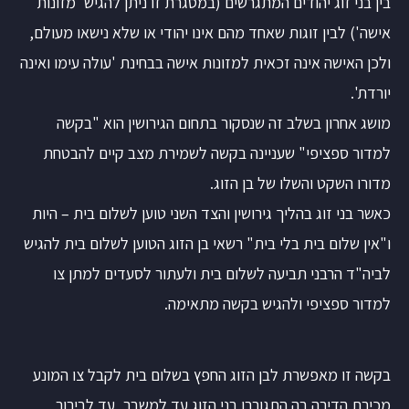
בין בני זוג יהודים המתגרשים (במסגרת זו ניתן להגיש 'מזונות
אישה') לבין זוגות שאחד מהם אינו יהודי או שלא נישאו מעולם,
ולכן האישה אינה זכאית למזונות אישה בבחינת 'עולה עימו ואינה
יורדת'.
מושג אחרון בשלב זה שנסקור בתחום הגירושין הוא "בקשה
למדור ספציפי" שעניינה בקשה לשמירת מצב קיים להבטחת
מדורו השקט והשלו של בן הזוג.
כאשר בני זוג בהליך גירושין והצד השני טוען לשלום בית – היות
ו"אין שלום בית בלי בית" רשאי בן הזוג הטוען לשלום בית להגיש
לביה"ד הרבני תביעה לשלום בית ולעתור לסעדים למתן צו
למדור ספציפי ולהגיש בקשה מתאימה.
בקשה זו מאפשרת לבן הזוג החפץ בשלום בית לקבל צו המונע
מכירת הדירה בה התגוררו בני הזוג עד למשבר, עד לבירור